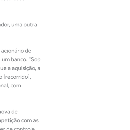
ador, uma outra
 acionário de
de um banco. “Sob
ue a aquisição, a
 [recorrido],
onal, com
 nova de
ompetição com as
er de controle,