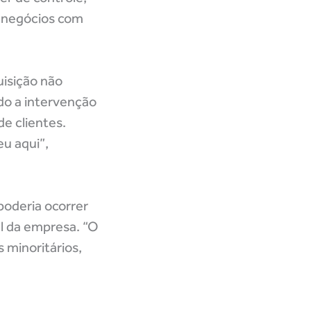
e negócios com
uisição não
do a intervenção
de clientes.
u aqui”,
poderia ocorrer
al da empresa. “O
 minoritários,