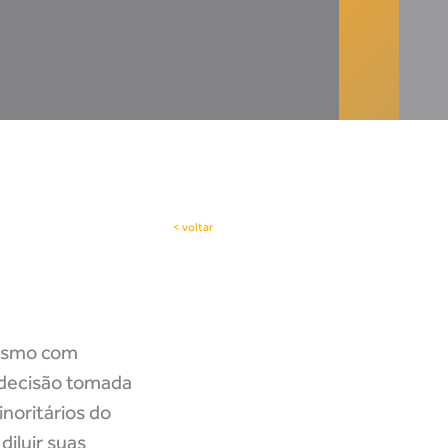
< voltar
mesmo com
a decisão tomada
noritários do
iluir suas