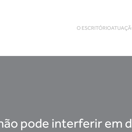
O ESCRITÓRIO
ATUAÇ
ão pode interferir em 