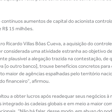
 contínuos aumentos de capital do acionista control
e R$ 15 milhões.
ro Ricardo Villas Bôas Cueva, a aquisição do controle
ser considerada uma atividade estranha ao objetivo 
te plausível a alegação trazida na contestação, de q
va [o outro banco], trouxe benefícios concretos para o
o maior de agências espalhadas pelo território naci
o financeiro”, afirmou.
oltou a obter lucros após readequar seus negócios à
is integrado às cadeias globais e em meio a maior c
acionais. “Não há falar, desse modo, em abuso do pod