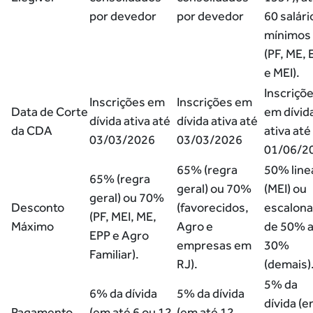
por devedor
por devedor
60 salári
mínimos
(PF, ME, 
e MEI).
Inscriçõ
Inscrições em
Inscrições em
Data de Corte
em dívid
dívida ativa até
dívida ativa até
da CDA
ativa até
03/03/2026
03/03/2026
01/06/2
65% (regra
50% line
65% (regra
geral) ou 70%
(MEI) ou
geral) ou 70%
Desconto
(favorecidos,
escalon
(PF, MEI, ME,
Máximo
Agro e
de 50% 
EPP e Agro
empresas em
30%
Familiar).
RJ).
(demais)
5% da
6% da dívida
5% da dívida
dívida (
Pagamento
(em até 6 ou 12
(em até 12