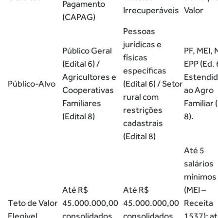
Pagamento
Irrecuperáveis
Valor
(CAPAG)
Pessoas
jurídicas e
Público Geral
PF, MEI, 
físicas
(Edital 6) /
EPP (Ed. 6
específicas
Agricultores e
Estendi
Público-Alvo
(Edital 6) / Setor
Cooperativas
ao Agro
rural com
Familiares
Familiar 
restrições
(Edital 8)
8).
cadastrais
(Edital 8)
Até 5
salários
mínimos
Até R$
Até R$
(MEI –
Teto de Valor
45.000.000,00
45.000.000,00
Receita
Elegível
consolidados
consolidados
1537); a