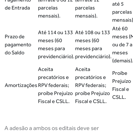
até 5
de Entrada
parcelas
parcelas
parcelas
mensais).
mensais).
mensais)
Até 60
Até 114 ou 133
Até 108 ou 133
Prazo de
meses (M
meses (60
meses (60
pagamento
ou de 7 a
meses para
meses para
do Saldo
meses
previdenciário).
previdenciário).
(demais)
Aceita
Aceita
Proíbe
precatórios e
precatórios e
Prejuízo
Amortizações
RPV federais;
RPV federais;
Fiscal e
proíbe Prejuízo
proíbe Prejuízo
CSLL.
Fiscal e CSLL.
Fiscal e CSLL.
A adesão a ambos os editais deve ser