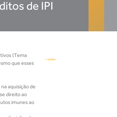
itos de IPI
titivos (Tema
< voltar
mesmo que esses
 na aquisição de
e direito ao
dutos imunes ao