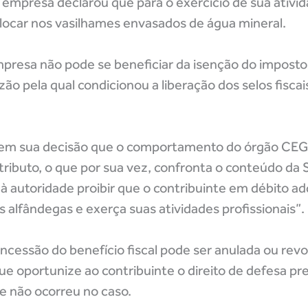
mpresa declarou que para o exercício de sua ativid
colocar nos vasilhames envasados de água mineral.
resa não pode se beneficiar da isenção do imposto p
azão pela qual condicionou a liberação dos selos fisca
ou em sua decisão que o comportamento do órgão CEG
ributo, o que por sua vez, confronta o conteúdo da
o à autoridade proibir que o contribuinte em débito ad
alfândegas e exerça suas atividades profissionais”.
ncessão do benefício fiscal pode ser anulada ou rev
ue oportunize ao contribuinte o direito de defesa pr
e não ocorreu no caso.