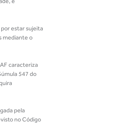
ade, é
or estar sujeita
is mediante o
AF caracteriza
 Súmula 547 do
quira
ogada pela
evisto no Código