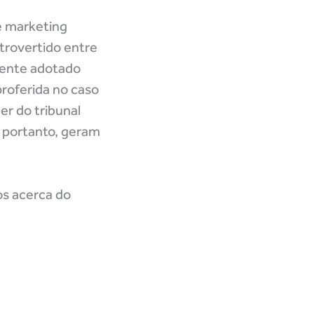
e marketing
trovertido entre
mente adotado
proferida no caso
r do tribunal
, portanto, geram
os acerca do