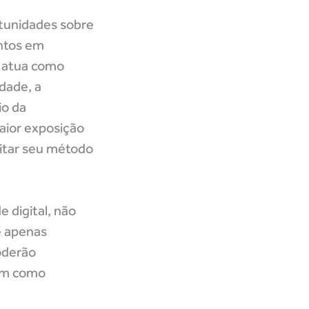
rtunidades sobre
entos em
e atua como
dade, a
io da
aior exposição
eitar seu método
 digital, não
e apenas
oderão
tem como