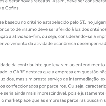
tes e gerar novas receitas. Assim, deve ser conside
 e Cofins.
 se baseou no critério estabelecido pelo STJ no julg
ceito de insumo deve ser aferido à luz dos critério
ação a atividade-fim, ou seja, considerando-se a impr
esenvolvimento da atividade econômica desempenhad
ividade da contribuinte que levaram ao entendimento
idade, o CARF destaca que a empresa em questão não
duzidos, mas sim presta serviço de intermediação, e
tos confeccionados por parceiros. Ou seja, caracter
 seria ainda mais imprescindível, pois é justament
elo marketplace que as empresas parceiras buscam s