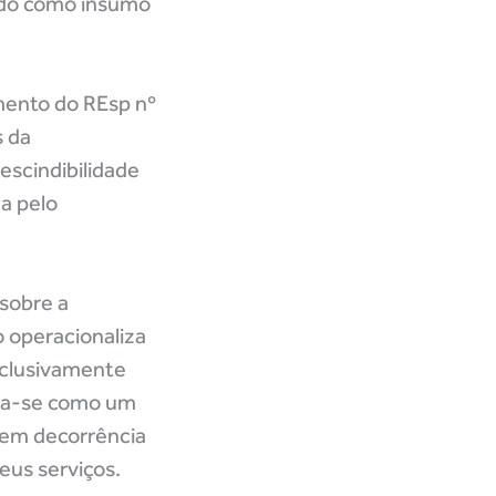
rado como insumo
amento do REsp nº
s da
escindibilidade
a pelo
 sobre a
 operacionaliza
xclusivamente
iza-se como um
e em decorrência
eus serviços.