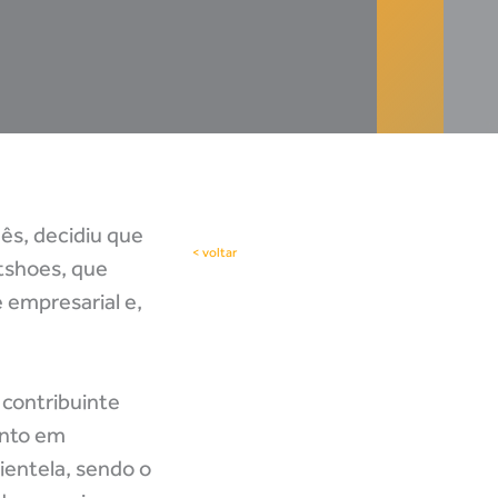
ês, decidiu que
< voltar
tshoes, que
 empresarial e,
 contribuinte
ento em
ientela, sendo o