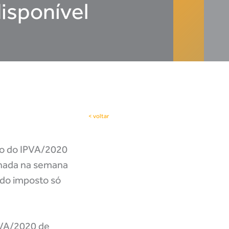
isponível
< voltar
nto do IPVA/2020
ionada na semana
 do imposto só
PVA/2020 de