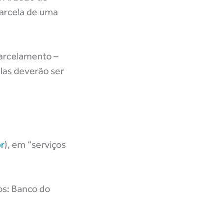
parcela de uma
parcelamento –
las deverão ser
r
), em “serviços
os: Banco do