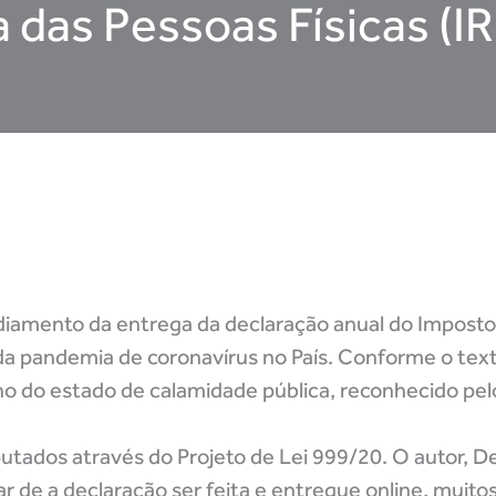
das Pessoas Físicas (I
diamento da entrega da declaração anual do Impost
da pandemia de coronavírus no País. Conforme o texto
ino do estado de calamidade pública, reconhecido pe
utados através do Projeto de Lei 999/20. O autor, 
de a declaração ser feita e entregue online, muitos