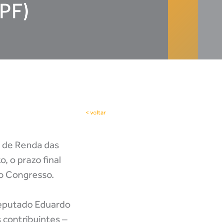
RPF)
< voltar
o de Renda das
, o prazo final
lo Congresso.
Deputado Eduardo
 contribuintes ‒