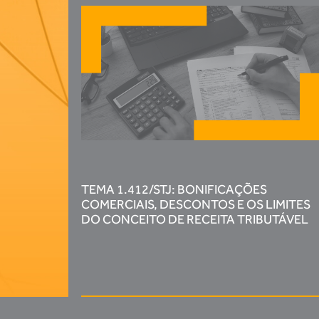
TEMA 1.412/STJ: BONIFICAÇÕES
COMERCIAIS, DESCONTOS E OS LIMITES
DO CONCEITO DE RECEITA TRIBUTÁVEL