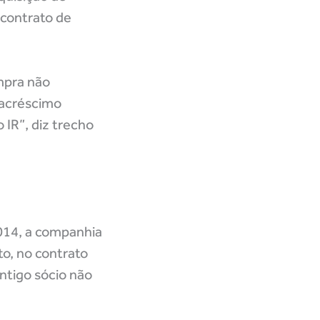
 contrato de
mpra não
 acréscimo
 IR”, diz trecho
014, a companhia
to, no contrato
ntigo sócio não