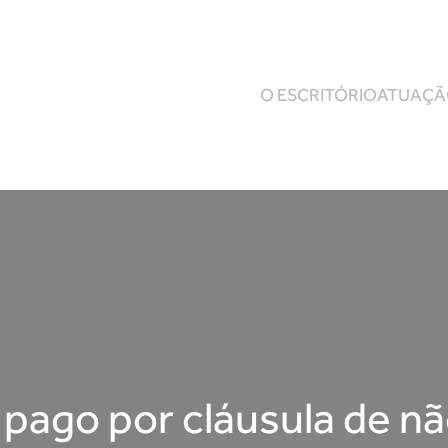
O ESCRITÓRIO
ATUAÇ
r pago por cláusula de n