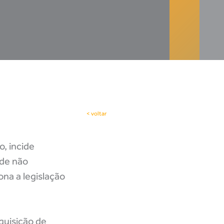
< voltar
o, incide
 de não
na a legislação
aquisição de