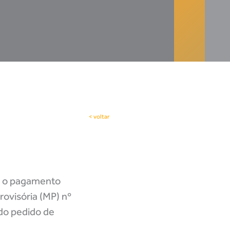
< voltar
ra o pagamento
rovisória (MP) nº
do pedido de