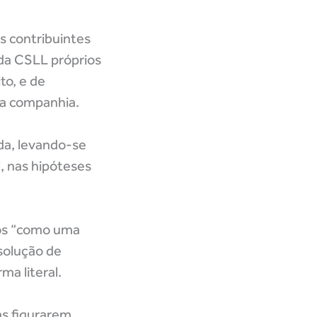
s contribuintes
a da CSLL próprios
to, e de
ma companhia.
ada, levando-se
, nas hipóteses
ros “como uma
solução de
ma literal.
as figurarem