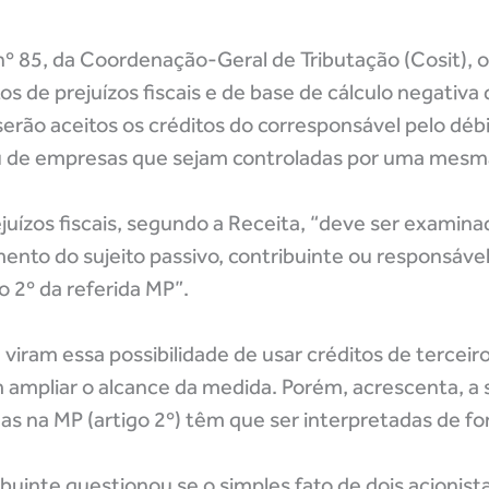
º 85, da Coordenação-Geral de Tributação (Cosit), o
tos de prejuízos fiscais e de base de cálculo negativ
erão aceitos os créditos do corresponsável pelo débi
ou de empresas que sejam controladas por uma mes
ejuízos fiscais, segundo a Receita, “deve ser examin
to do sujeito passivo, contribuinte ou responsável
o 2º da referida MP”.
viram essa possibilidade de usar créditos de tercei
 ampliar o alcance da medida. Porém, acrescenta, a 
as na MP (artigo 2º) têm que ser interpretadas de for
ibuinte questionou se o simples fato de dois acionist