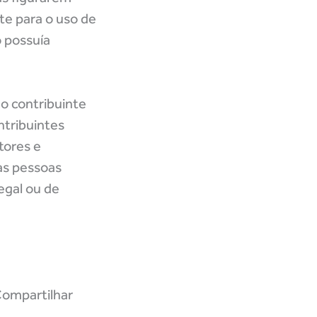
te para o uso de
 possuía
do contribuinte
ntribuintes
tores e
 as pessoas
egal ou de
ompartilhar