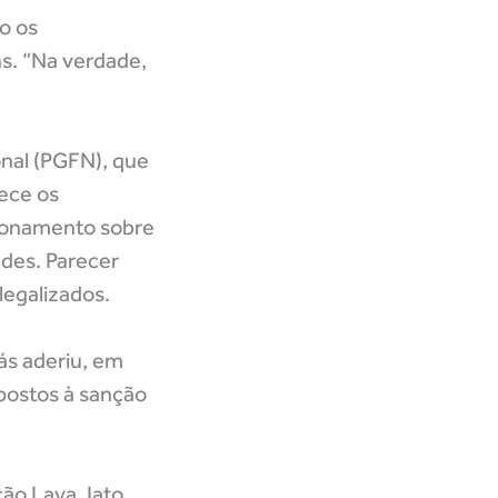
o os
ns. “Na verdade,
nal (PGFN), que
rece os
tionamento sobre
ades. Parecer
legalizados.
ás aderiu, em
xpostos à sanção
ção Lava Jato,