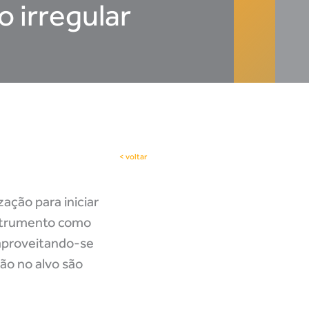
o irregular
< voltar
ação para iniciar
nstrumento como
 aproveitando-se
ão no alvo são