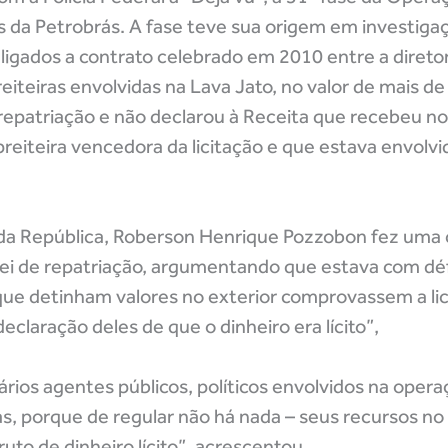
da Petrobrás. A fase teve sua origem em investiga
ligados a contrato celebrado em 2010 entre a diretor
eiteiras envolvidas na Lava Jato, no valor de mais d
repatriação e não declarou à Receita que recebeu no
preiteira vencedora da licitação e que estava envol
 da República, Roberson Henrique Pozzobon fez uma c
lei de repatriação, argumentando que estava com déf
 que detinham valores no exterior comprovassem a li
claração deles de que o dinheiro era lícito”,
ários agentes públicos, políticos envolvidos na opera
as, porque de regular não há nada – seus recursos no
to de dinheiro lícito”, acrescentou.