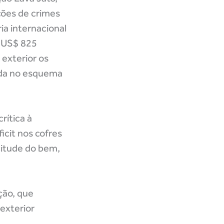
ções de crimes
ia internacional
e US$ 825
 exterior os
vida no esquema
rítica à
icit nos cofres
citude do bem,
ção, que
 exterior