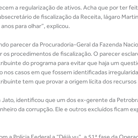
em a regularização de ativos. Acha que por ter feit
bsecretário de fiscalização da Receita, Iágaro Marti
 anos para olhar”, explicou.
do parecer da Procuradoria-Geral da Fazenda Nacio
ar os procedimentos de fiscalização. O parecer escla
tribuinte do programa para evitar que haja um ques
ro nos casos em que fossem identificadas irregularid
tribuinte tem que provar a origem lícita dos recursos 
 Jato, identificou que um dos ex-gerente da Petrobr
inheiro da corrupção. Ele e outros excluídos ficam e
m a Polícia Federal a “Déjà vu”, a 51ª fase da Opera