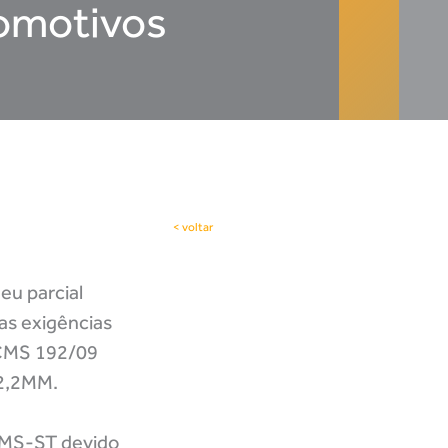
tomotivos
< voltar
eu parcial
 as exigências
 ICMS 192/09
 2,2MM.
ICMS-ST devido