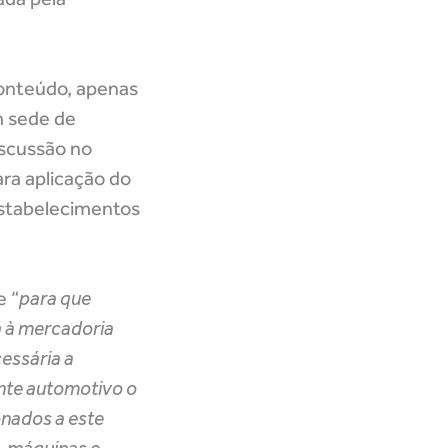
conteúdo, apenas
m sede de
iscussão no
ra aplicação do
 estabelecimentos
e “
para que
a à mercadoria
essária a
nte automotivo o
onados a este