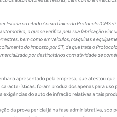
veículos automotores terrestres, bem como em veículos
er listada no citado Anexo Único do Protocolo ICMS n
utomotivo, o que se verifica pela sua fabricação vincul
errestres, bem como em veículos, máquinas e equipame
recolhimento do imposto por ST, de que trata o Protocol
omercializada por destinatários com atividade de comé
enharia apresentado pela empresa, que atestou que 
 características, foram produzidos apenas para uso p
 exigências do auto de infração relativas a tais prod
ução da prova pericial já na fase administrativa, sob 