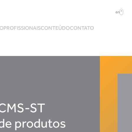
en
ÃO
PROFISSIONAIS
CONTEÚDO
CONTATO
 ICMS-ST
de produtos