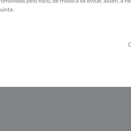
movidas pelo fisco, de modo a se evitar, assim, a n
uinte.
C