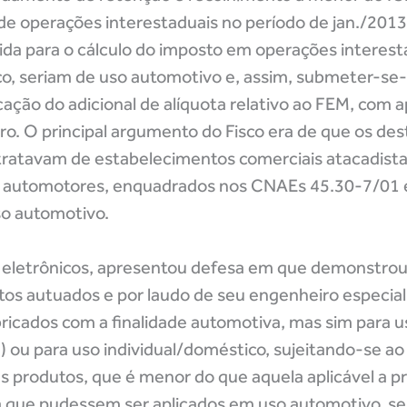
 de operações interestaduais no período de jan./201
ida para o cálculo do imposto em operações interes
o, seriam de uso automotivo e, assim, submeter-se-
ação do adicional de alíquota relativo ao FEM, com a
ro. O principal argumento do Fisco era de que os des
tratavam de estabelecimentos comerciais atacadistas
os automotores, enquadrados nos CNAEs 45.30-7/01 e
so automotivo.
s eletrônicos, apresentou defesa em que demonstrou
utos autuados e por laudo de seu engenheiro especia
ricados com a finalidade automotiva, mas sim para us
.) ou para uso individual/doméstico, sujeitando-se a
es produtos, que é menor do que aquela aplicável a p
que pudessem ser aplicados em uso automotivo, ser