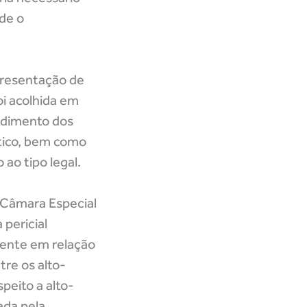
nde o
presentação de
oi acolhida em
endimento dos
stico, bem como
ao tipo legal.
a Câmara Especial
 pericial
mente em relação
tre os alto-
peito a alto-
ada pela