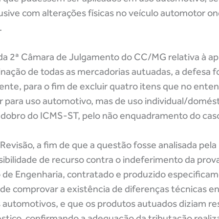
usive com alterações físicas no veículo automotor o
.
da 2ª Câmara de Julgamento do CC/MG relativa à a
minação de todas as mercadorias autuadas, a defesa f
ente, para o fim de excluir quatro itens que no ent
er para uso automotivo, mas de uso individual/domé
m dobro do ICMS-ST, pelo não enquadramento do caso 
Revisão, a fim de que a questão fosse analisada pel
ibilidade de recurso contra o indeferimento da prova
o de Engenharia, contratado e produzido especifica
de comprovar a existência de diferenças técnicas en
es automotivos, e que os produtos autuados diziam res
éstico, confirmando a adequação da tributação realiz