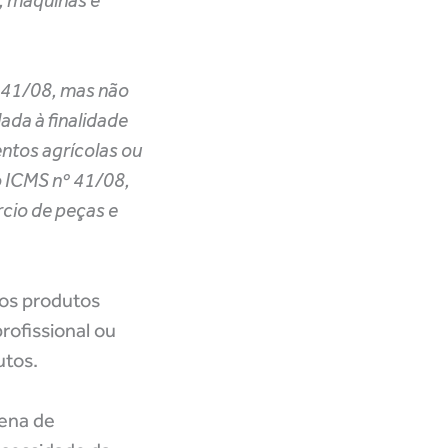
, máquinas e
º 41/08, mas não
ada à finalidade
ntos agrícolas ou
o ICMS nº 41/08,
rcio de peças e
os produtos
rofissional ou
utos.
pena de