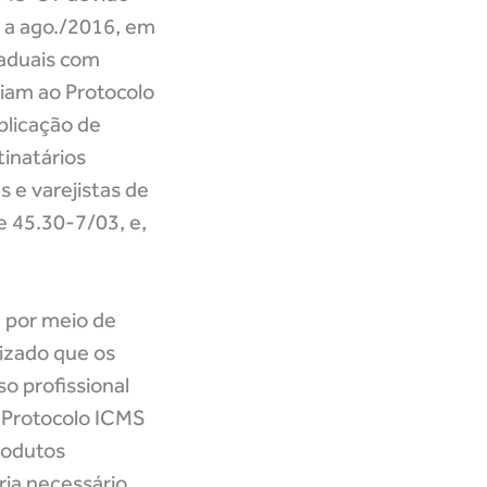
3 a ago./2016, em
taduais com
iam ao Protocolo
plicação de
tinatários
 e varejistas de
 45.30-7/03, e,
 por meio de
lizado que os
o profissional
o Protocolo ICMS
rodutos
ia necessário