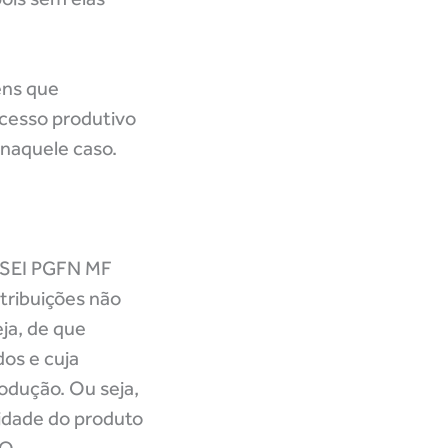
ens que
cesso produtivo
 naquele caso.
SEI PGFN MF
ntribuições não
eja, de que
os e cuja
odução. Ou seja,
lidade do produto