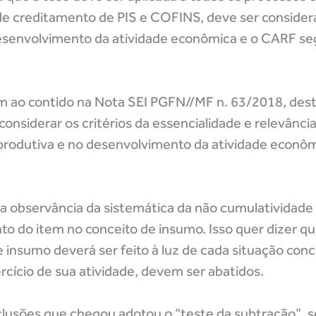
s de creditamento de PIS e COFINS, deve ser conside
 desenvolvimento da atividade econômica e o CARF s
 ao contido na Nota SEI PGFN//MF n. 63/2018, des
onsiderar os critérios da essencialidade e relevância
produtiva e no desenvolvimento da atividade econô
 a observância da sistemática da não cumulatividade
o do item no conceito de insumo. Isso quer dizer qu
insumo deverá ser feito à luz de cada situação conc
rcício de sua atividade, devem ser abatidos.
lusões que chegou adotou o “teste da subtração”, s