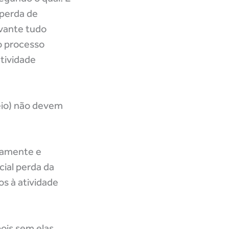
 perda de
evante tudo
 o processo
atividade
eio) não devem
etamente e
cial perda da
os à atividade
pois sem elas