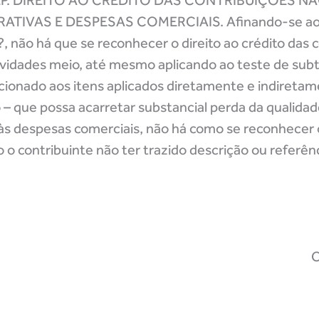
/PASEP. DIREITO AO CRÉDITO DAS CONTRIBUIÇÕES N
TIVAS E DESPESAS COMERCIAIS. Afinando-se ao 
 não há que se reconhecer o direito ao crédito das 
tividades meio, até mesmo aplicando ao teste de sub
cionado aos itens aplicados diretamente e indiretam
o – que possa acarretar substancial perda da qualida
às despesas comerciais, não há como se reconhecer o
 o contribuinte não ter trazido descrição ou referênc
C