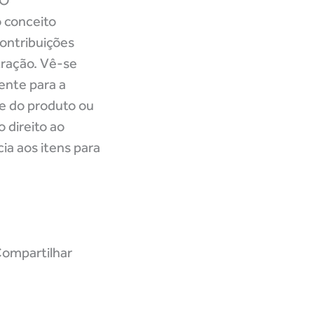
ÃO
conceito
contribuições
tração. Vê-se
ente para a
de do produto ou
 direito ao
ia aos itens para
ompartilhar