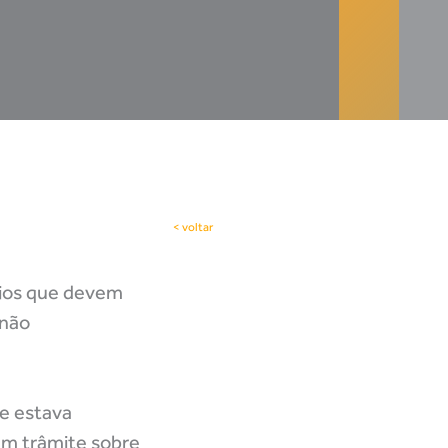
< voltar
rios que devem
 não
ue estava
 em trâmite sobre