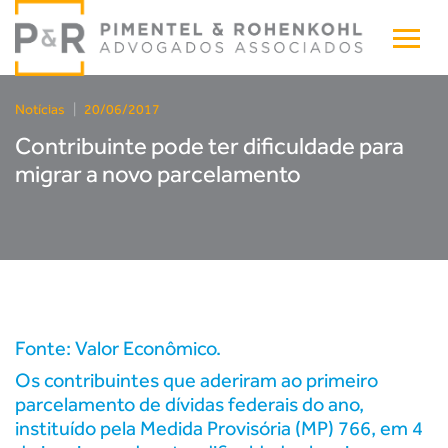
Notícias
|
20/06/2017
Contribuinte pode ter dificuldade para
migrar a novo parcelamento
Fonte: Valor Econômico.
Os contribuintes que aderiram ao primeiro
parcelamento de dívidas federais do ano,
instituído pela Medida Provisória (MP) 766, em 4