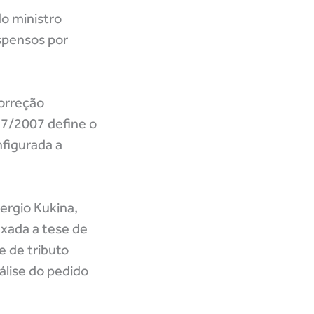
do ministro
spensos por
correção
57/2007 define o
nfigurada a
ergio Kukina,
ixada a tese de
e de tributo
álise do pedido