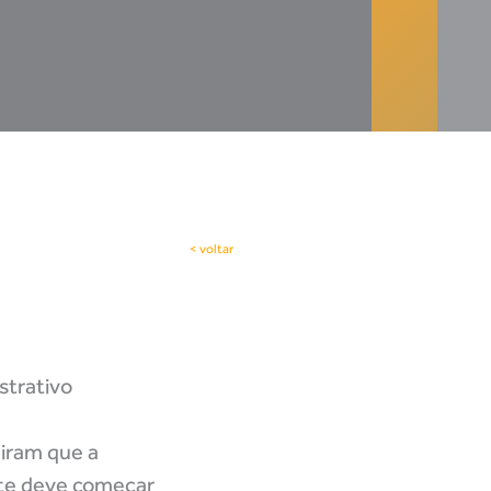
< voltar
strativo
diram que a
nte deve começar