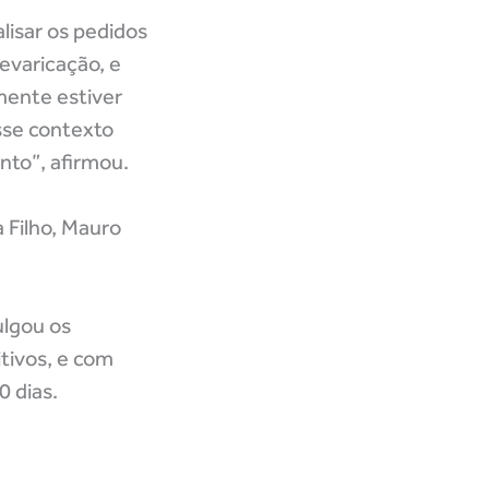
lisar os pedidos
evaricação, e
mente estiver
sse contexto
nto”, afirmou.
 Filho, Mauro
ulgou os
tivos, e com
0 dias.