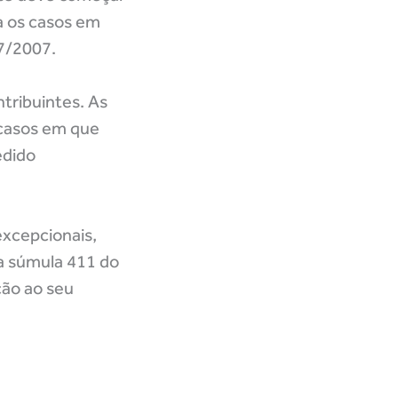
a os casos em
57/2007.
tribuintes. As
 casos em que
edido
excepcionais,
 a súmula 411 do
ção ao seu