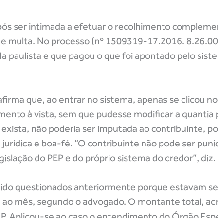
após ser intimada a efetuar o recolhimento compleme
 e multa. No processo (nº 1509319-17.2016. 8.26.00
nda paulista e que pagou o que foi apontado pelo sist
irma que, ao entrar no sistema, apenas se clicou no
ento à vista, sem que pudesse modificar a quantia 
 exista, não poderia ser imputada ao contribuinte, por
 jurídica e boa-fé. “O contribuinte não pode ser punid
gislação do PEP e do próprio sistema do credor”, diz.
 sido questionados anteriormente porque estavam se
 ao mês, segundo o advogado. O montante total, acr
EP. Aplicou-se ao caso o entendimento do Órgão Espe