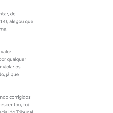
ntar, de
14), alegou que
ema,
 valor
por qualquer
 violar os
o, já que
ndo corrigidos
escentou, foi
cial do Tribunal