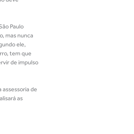
São Paulo
do, mas nunca
gundo ele,
rro, tem que
rvir de impulso
a assessoria de
lisará as