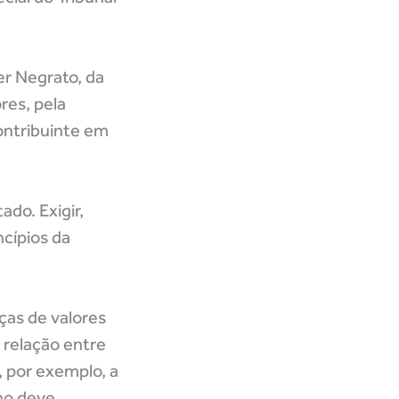
er Negrato, da
res, pela
contribuinte em
ado. Exigir,
ncípios da
ças de valores
 relação entre
, por exemplo, a
smo deve