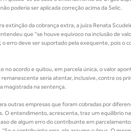
não poderia ser aplicada correção acima da Selic.
ra extinção da cobrança extra, a juíza Renata Scudel
entendeu que “se houve equívoco na inclusão de valo
, o erro deve ser suportado pela exequente, pois o 
te no acordo e quitou, em parcela única, o valor apont
emanescente seria atentar, inclusive, contra os pri
a a magistrada na sentença.
ara outras empresas que foram cobradas por diferen
s. O entendimento, acrescenta, traz um equilíbrio na
 caso de algum erro do contribuinte em parcelamento
o. “Se o contribuinte erra, ele assume o ônus. O me