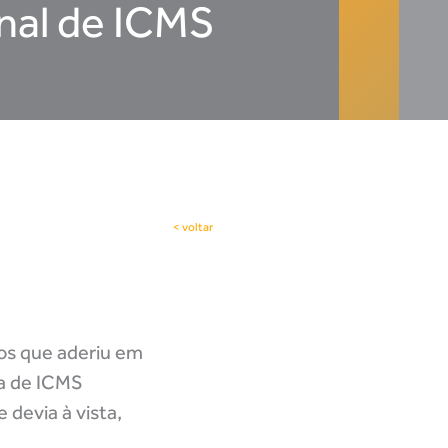
onal de ICMS
< voltar
cos que aderiu em
ça de ICMS
 devia à vista,