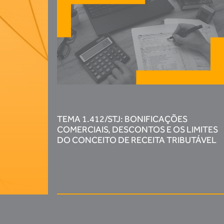
TEMA 1.412/STJ: BONIFICAÇÕES
COMERCIAIS, DESCONTOS E OS LIMITES
DO CONCEITO DE RECEITA TRIBUTÁVEL