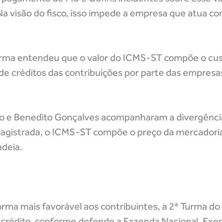
a visão do fisco, isso impede a empresa que atua co
 Turma entendeu que o valor do ICMS-ST compõe o cus
de créditos das contribuições por parte das empres
ho e Benedito Gonçalves acompanharam a divergência
magistrada, o ICMS-ST compõe o preço da mercadori
adeia.
orma mais favorável aos contribuintes, a 2ª Turma d
 crédito, conforme defende a Fazenda Nacional. Exe