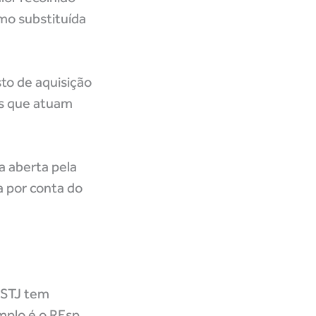
mo substituída
to de aquisição
as que atuam
 aberta pela
a por conta do
o STJ tem
mplo é o REsp