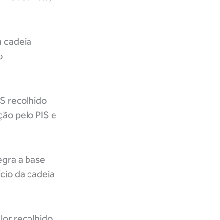
a cadeia
o
S recolhido
ção pelo PIS e
egra a base
ício da cadeia
lor recolhido