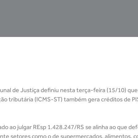
bunal de Justiça definiu nesta terça-feira (15/10) qu
ição tributária (ICMS-ST) também gera créditos de PI
do ao julgar REsp 1.428.247/RS se alinha ao que d
mente setores como o de supermercados, alimentos, c