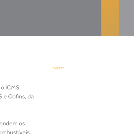
< voltar
e o ICMS
S e Cofins, da
efendem os
ombustíveis,