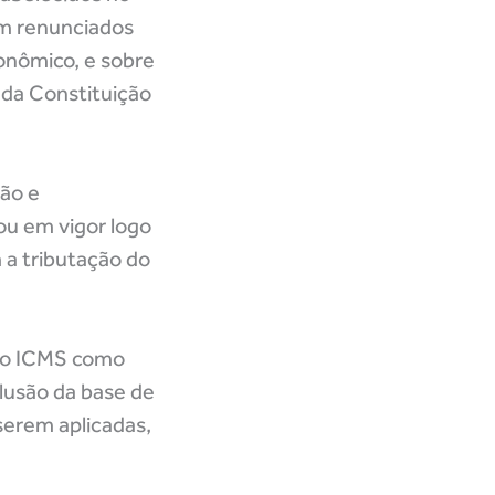
am renunciados
onômico, e sobre
 da Constituição
ção e
ou em vigor logo
 a tributação do
s ao ICMS como
lusão da base de
serem aplicadas,