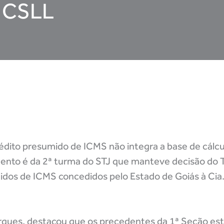
u CSLL
rédito presumido de ICMS não integra a base de cálc
ento é da 2ª turma do STJ que manteve decisão do T
idos de ICMS concedidos pelo Estado de Goiás à Cia.
rques, destacou que os precedentes da 1ª Seção es