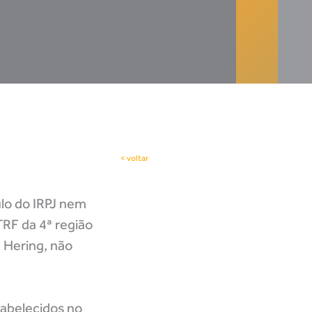
< voltar
ulo do IRPJ nem
RF da 4ª região
 Hering, não
tabelecidos no