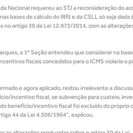
a Nacional requereu ao STJ a reconsideração do acó
as bases de cálculo do IRPJ e da CSLL só seja dada à
 no artigo 30 da Lei 12.973/2014, com as alterações
rques, a 1ª Seção entendeu que considerar na base
incentivos fiscais concedidos para o ICMS violaria o 
rmado e agora aplicado, restou irrelevante a discuss
fício/incentivo fiscal, se subvenção para custeio, in
do benefício/incentivo fiscal foi excluído do próprio 
rtigo 44 da Lei 4.506/1964”, explicou.
s as alterações produzidas sobre o artigo 30 da Lei