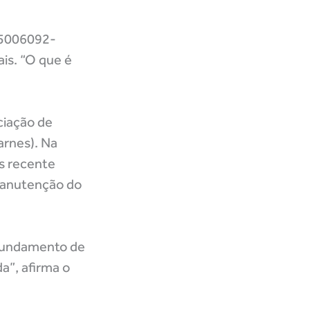
 5006092-
ais. “O que é
ciação de
arnes). Na
s recente
manutenção do
 fundamento de
a”, afirma o