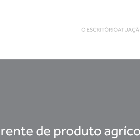
O ESCRITÓRIO
ATUAÇ
irente de produto agríco