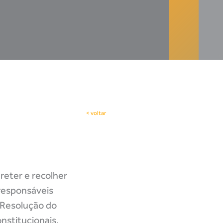
< voltar
reter e recolher
 responsáveis
 Resolução do
nstitucionais.