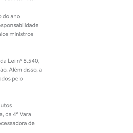
o do ano
esponsabilidade
los ministros
da Lei nº 8.540,
ão. Além disso, a
ados pelo
dutos
a, da 4ª Vara
rocessadora de