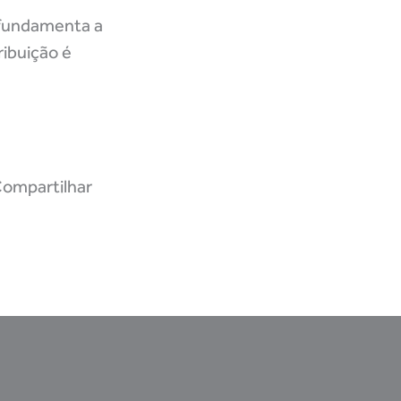
e fundamenta a
ribuição é
ompartilhar