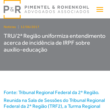
Notícias
|
12/06/2017
TRU/2ª Região uniformiza entendimento
acerca de incidência de IRPF sobre
auxílio-educação
Fonte
: Tribunal Regional Federal da 2ª Região.
Reunida na Sala de Sessões do Tribunal Regional
Federal da 2ª Região (TRF2), a Turma Regional